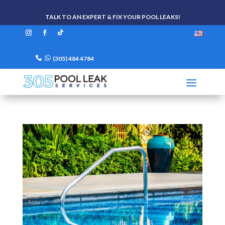
TALK TO AN EXPERT & FIX YOUR POOL LEAKS!
(305) 484 4784