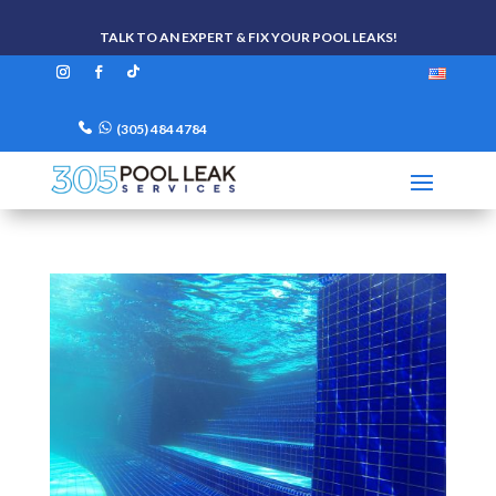
TALK TO AN EXPERT & FIX YOUR POOL LEAKS!
(305) 484 4784