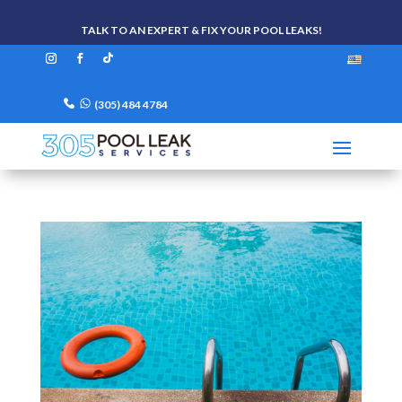
TALK TO AN EXPERT & FIX YOUR POOL LEAKS!
(305) 484 4784