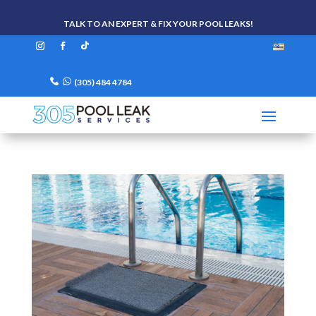
TALK TO AN EXPERT & FIX YOUR POOL LEAKS!
(305) 484 4784