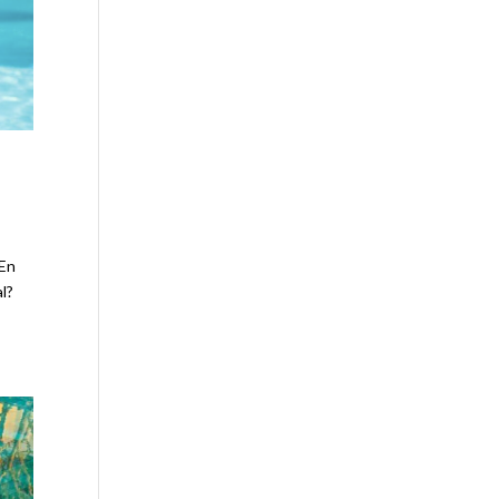
 En
l?