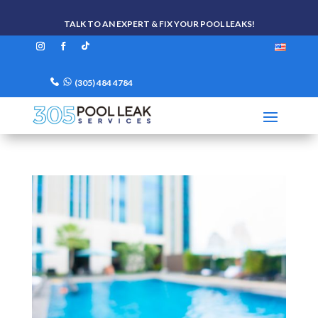
TALK TO AN EXPERT & FIX YOUR POOL LEAKS!
(305) 484 4784