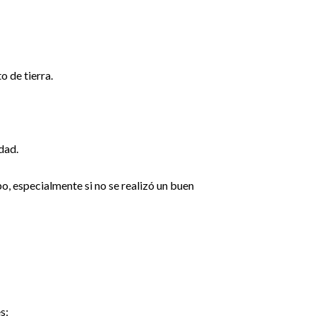
 de tierra.
dad.
po, especialmente si no se realizó un buen
s: